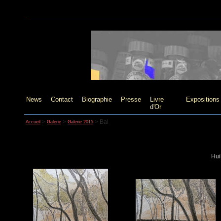
News
Contact
Biographie
Presse
Livre
Expositions
d'Or
>
>
>
Bal
Accueil
Galerie
Galerie 2015
Hui