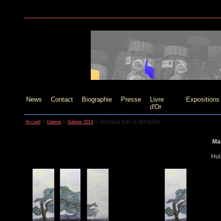
News
Contact
Biographie
Presse
Livre
Expositions
d'Or
>
>
>
Marqué par la tempête
Accueil
Galerie
Galerie 2015
Mar
Hui