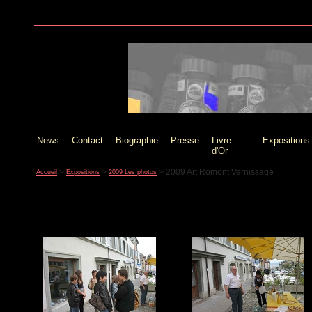
News
Contact
Biographie
Presse
Livre
Expositions
d'Or
>
>
>
2009 Art Romont Vernissage
Accueil
Expositions
2009 Les photos