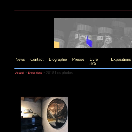
News
Contact
Biographie
Presse
Livre
Expositions
d'Or
>
>
2018 Les photos
Accueil
Expositions