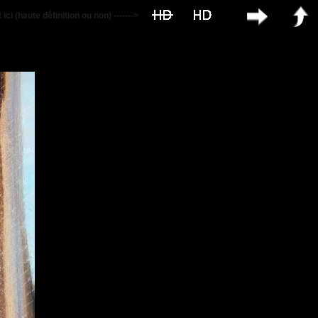
ci (haute définition ou non) ------->